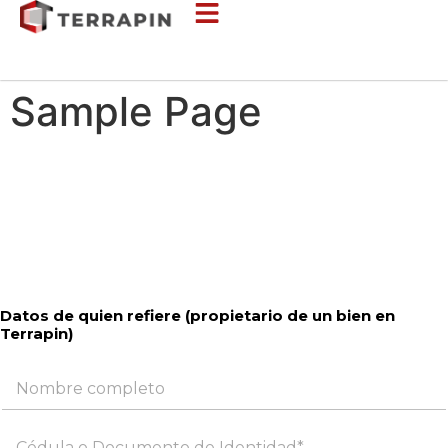
Sample Page
Datos de quien refiere (propietario de un bien en
Terrapin)
N
o
m
b
C