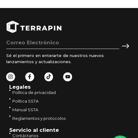
s
i
c
o
n
a
n
o
c
a
s
i
l
y
ó
i
c
n
z
o
*
a
n
d
d
o
i
Sé el primero en enterarte de nuestros nuevos
*
c
lanzamientos y actualizaciones.
i
o
n
e
Legales
s
Política de privacidad
d
e
Política SSTA
l
Manual SSTA
p
Reglamentos y protocolos
r
o
Servicio al cliente
g
Contáctanos
r