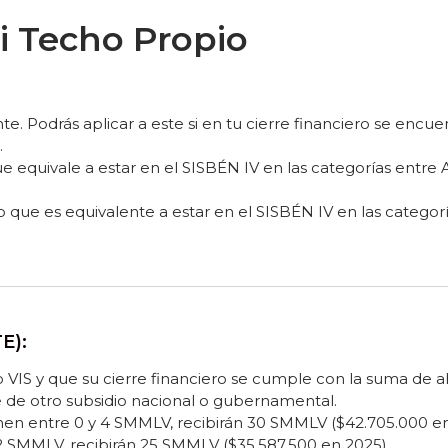
i Techo Propio
 Podrás aplicar a este si en tu cierre financiero se encuent
.
 equivale a estar en el SISBÉN IV en las categorías entre 
o que es equivalente a estar en el SISBÉN IV en las catego
E):
 VIS y que su cierre financiero se cumple con la suma de aho
e de otro subsidio nacional o gubernamental.
anen entre 0 y 4 SMMLV, recibirán 30 SMMLV ($42.705.000 en
 2 SMMLV, recibirán 25 SMMLV ($35.587.500 en 2025).