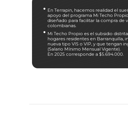
En Terrapin, hacemos realidad el sue
apoyo del programa Mi Techo Propio,
diseñado para facilitar la compra de vi
colombianas.
Mi Techo Propio es el subsidio distrita
hogares residentes en Barranquilla, i
nueva tipo VIS o VIP, y que tengan
(Salario Mínimo Mensual Vigente).
En 2025 corresponde a $5.694.000.