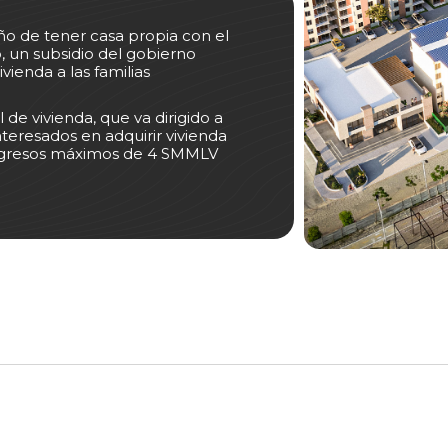
ño de tener casa propia con el
 un subsidio del gobierno
vienda a las familias
l de vivienda, que va dirigido a
nteresados en adquirir vivienda
 ingresos máximos de 4 SMMLV