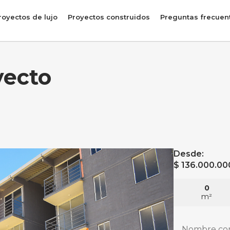
royectos de lujo
Proyectos construidos
Preguntas frecuen
yecto
Desde:
$ 136.000.00
0
m²