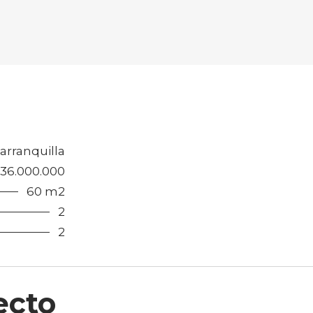
arranquilla
136.000.000
60 m2
2
2
ecto