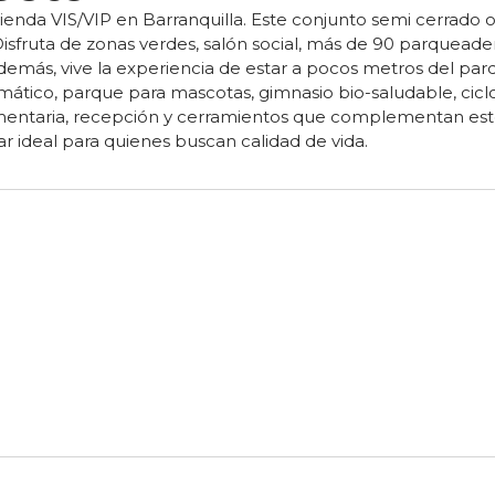
ienda VIS/VIP en Barranquilla. Este conjunto semi cerrado 
Disfruta de zonas verdes, salón social, más de 90 parqueader
Además, vive la experiencia de estar a pocos metros del parq
emático, parque para mascotas, gimnasio bio-saludable, cicl
entaria, recepción y cerramientos que complementan este
ar ideal para quienes buscan calidad de vida.